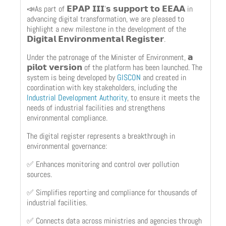
📣As part of 𝗘𝗣𝗔𝗣 𝗜𝗜𝗜’𝘀 𝘀𝘂𝗽𝗽𝗼𝗿𝘁 𝘁𝗼 𝗘𝗘𝗔𝗔 in
advancing digital transformation, we are pleased to
highlight a new milestone in the development of the
𝗗𝗶𝗴𝗶𝘁𝗮𝗹 𝗘𝗻𝘃𝗶𝗿𝗼𝗻𝗺𝗲𝗻𝘁𝗮𝗹 𝗥𝗲𝗴𝗶𝘀𝘁𝗲𝗿.
Under the patronage of the Minister of Environment, 𝗮
𝗽𝗶𝗹𝗼𝘁 𝘃𝗲𝗿𝘀𝗶𝗼𝗻 of the platform has been launched. The
system is being developed by
GISCON
and created in
coordination with key stakeholders, including the
Industrial Development Authority
, to ensure it meets the
needs of industrial facilities and strengthens
environmental compliance.
The digital register represents a breakthrough in
environmental governance:
✅ Enhances monitoring and control over pollution
sources.
✅ Simplifies reporting and compliance for thousands of
industrial facilities.
✅ Connects data across ministries and agencies through