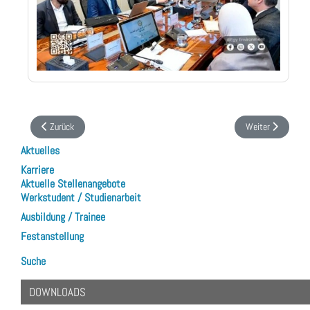
Vorheriger Beitrag: Ausschreibung EU-WRRL erhalten
Nächster Beitrag:
Zurück
Weiter
Aktuelles
Karriere
Aktuelle Stellenangebote
Werkstudent / Studienarbeit
Ausbildung / Trainee
Festanstellung
Suche
DOWNLOADS