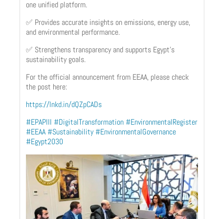
one unified platform.
✅ Provides accurate insights on emissions, energy use,
and environmental performance.
✅ Strengthens transparency and supports Egypt’s
sustainability goals.
For the official announcement from EEAA, please check
the post here:
https://lnkd.in/dQZpCADs
#EPAPIII
#DigitalTransformation
#EnvironmentalRegister
#EEAA
#Sustainability
#EnvironmentalGovernance
#Egypt2030