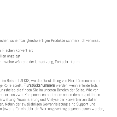
ichen, scheinbar gleichwertigen Produkte schmerzlich vermisst
r Flächen konvertiert
llen angelegt
r, Hinweise während der Umsetzung, Fortschritte im
t im Beispiel ALKIS, wo die Darstellung von Flurstücksnummern,
 Rolle spielt.
Flurstücksnummern
werden, wenn erforderlich,
gsbeispiele finden Sie im unteren Bereich der Seite. Wie von
eader aus zwei Komponenten bestehen: neben dem eigentlichen
waltung, Visualisierung und Analyse der konvertierten Daten
en. Neben der zweijährigen Gewährleistung sind Support und
 jeweils für ein Jahr ein Wartungsvertrag abgeschlossen werden,