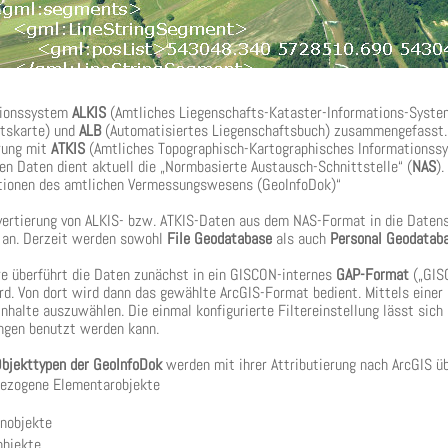
tionssystem
ALKIS
(Amtliches Liegenschafts-Kataster-Informations-Syste
ftskarte) und
ALB
(Automatisiertes Liegenschaftsbuch) zusammengefasst. D
rung mit
ATKIS
(Amtliches Topographisch-Kartographisches Informationss
en Daten dient aktuell die „Normbasierte Austausch-Schnittstelle“ (
NAS
)
tionen des amtlichen Vermessungswesens (GeoInfoDok)“
vertierung von ALKIS- bzw. ATKIS-Daten aus dem NAS-Format in die Datens
 an. Derzeit werden sowohl
File Geodatabase
als auch
Personal Geodatab
e überführt die Daten zunächst in ein GISCON-internes
GAP-Format
(„GISC
rd. Von dort wird dann das gewählte ArcGIS-Format bedient. Mittels einer 
Inhalte auszuwählen. Die einmal konfigurierte Filtereinstellung lässt sich
ngen benutzt werden kann.
bjekttypen
der GeoInfoDok
werden mit ihrer Attributierung nach ArcGIS üb
ezogene Elementarobjekte
nobjekte
objekte