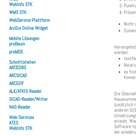
WebInfo STK
Punkto
Präsen
WMS STK
WebService-Plattform
Nicht
ArcGis Online Widget
Zusam
Mobile Lösungen
proBaum
Hervorgehob
proMDE
werden:
textfö
Schnittstellen
Relati
ARCEDBS
es fin
ARCSICAD
Konver
ARCGDF
ALK/ATKIS-Reader
Die Übernah
Hausnummern
SICAD-Reader/Writer
zusätzlich
NAS-Reader
anderen GIS
Umsetzungsp
Web-Services
erlaubt. Wa
ATES
Software-Up
WebInfo STK
der wieder