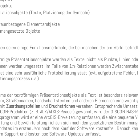
bjekte
tationsobjekte (Texte, Platzierung der Symbole)
 raumbezogene Elementarobjekte
mengesetzte Objekte
en seien einige Funktionsmerkmale, die bei manchen der am Markt befindl
rmige Präsentationsobjekte werden als Texte, nicht als Punkte, Linien ode
onen werden umgesetzt; im Falle von 1:n-Relationen werden Zwischentabe
det eine sehr ausführliche Protokollierung statt (evt. aufgetretene Fehle
tierungsprozess u.ä.)
me der textförmigen Präsentationsobjekte als Text ist besonders relevan
, Straßennamen, Landschaftstexten und anderen Elementen eine wichtige
 mit
Zuordnungspfeilen
und
Bruchstrichen
versehen. Entsprechende Umsetzun
CON-Produkten (z. B. ALK/ATKIS-Reader) gewohnt, wird der GISCON NAS-R
rogramm wird er eine ArcGIS-Erweiterung umfassen, die eine bequeme Ver
rtung und Gewährleistung richten sich nach den gesetzlichen Bestimmung
dates im ersten Jahr nach dem Kauf der Software kostenfrei. Danach kann
um Support und kostenlose Software-Updates umfasst.