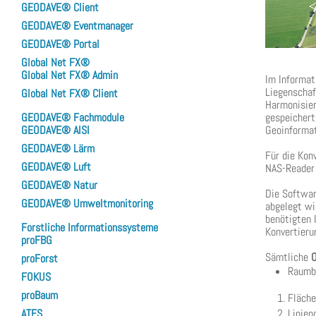
GEODAVE® Client
GEODAVE® Eventmanager
GEODAVE® Portal
Global Net FX®
Global Net FX® Admin
Im Informa
Liegenscha
Global Net FX® Client
Harmonisie
gespeichert
GEODAVE® Fachmodule
Geoinforma
GEODAVE® AISI
GEODAVE® Lärm
Für die Kon
GEODAVE® Luft
NAS-Reader
GEODAVE® Natur
Die Softwar
GEODAVE® Umweltmonitoring
abgelegt wi
benötigten 
Forstliche Informationssysteme
Konvertieru
proFBG
Sämtliche
O
proForst
Raumb
FOKUS
proBaum
Fläche
Linien
ATES