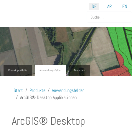
Sprache auswählen
DE
AR
EN
Suchen
Produktportfolio
Anwendungsfelder
Branchen
Start
Produkte
Anwendungsfelder
ArcGIS® Desktop Applikationen
ArcGIS® Desktop