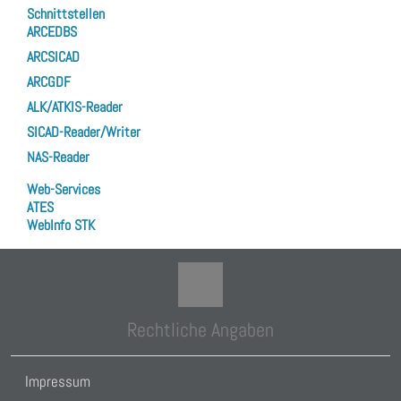
Schnittstellen
ARCEDBS
ARCSICAD
ARCGDF
ALK/ATKIS-Reader
SICAD-Reader/Writer
NAS-Reader
Web-Services
ATES
WebInfo STK
Rechtliche Angaben
Impressum