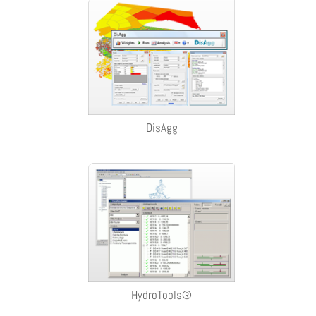
DisAgg
HydroTools®