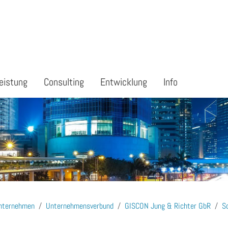
eistung
Consulting
Entwicklung
Info
nternehmen
Unternehmensverbund
GISCON Jung & Richter GbR
S