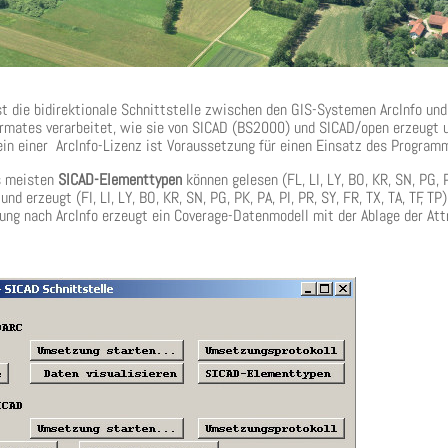
t die bidirektionale Schnittstelle zwischen den GIS-Systemen ArcInfo un
rmates verarbeitet, wie sie von SICAD (BS2000) und SICAD/open erzeugt
in einer ArcInfo-Lizenz ist Voraussetzung für einen Einsatz des Progra
s meisten
SICAD-Elementtypen
können gelesen (FL, LI, LY, BO, KR, SN, PG, PK
und erzeugt (FI, LI, LY, BO, KR, SN, PG, PK, PA, PI, PR, SY, FR, TX, TA, TF,
ng nach ArcInfo erzeugt ein Coverage-Datenmodell mit der Ablage der Attr