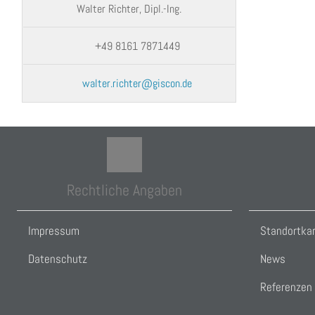
Walter Richter, Dipl.-Ing.
+49 8161 7871449
walter.richter@giscon.de
Rechtliche Angaben
Impressum
Standortka
Datenschutz
News
Referenzen