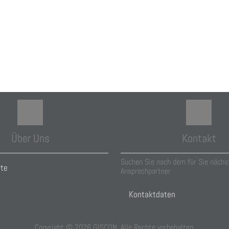
Über Uns
Kontakt
Suchen Sie nach dem für Sie nächs
rte
Ansprechpartner
Kontaktdaten
Copyright ©
2026
GISCON. Alle Rechte vorbehalten.