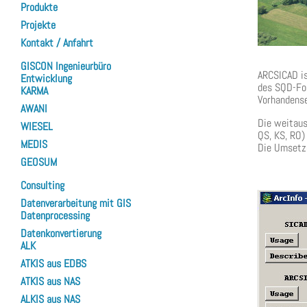
Produkte
Projekte
Kontakt / Anfahrt
GISCON Ingenieurbüro
ARCSICAD is
Entwicklung
des SQD-Fo
KARMA
Vorhandense
AWANI
Die weitau
WIESEL
QS, KS, RO) 
MEDIS
Die Umsetzu
GEOSUM
Consulting
Datenverarbeitung mit GIS
Datenprocessing
Datenkonvertierung
ALK
ATKIS aus EDBS
ATKIS aus NAS
ALKIS aus NAS