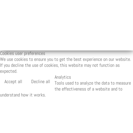
Cookies user preferences
We use cookies to ensure you to get the best experience on our website.
If you decline the use of cookies, this website may not function as
expected.
Analytics
Accept all
Decline all
Tools used to analyze the data to measure
the effectiveness of a website and to
understand how it works.
Matomo
Marketing
Accept
Decline
Set of techniques which have for object the
commercial strategy and in particular the market
study.
Quantcast