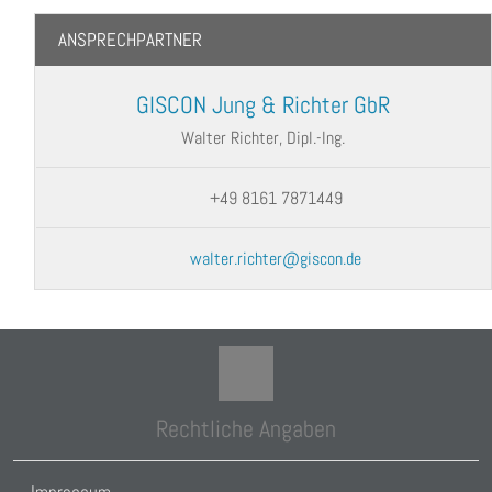
ANSPRECHPARTNER
GISCON Jung & Richter GbR
Walter Richter, Dipl.-Ing.
+49 8161 7871449
walter.richter@giscon.de
Rechtliche Angaben
Impressum