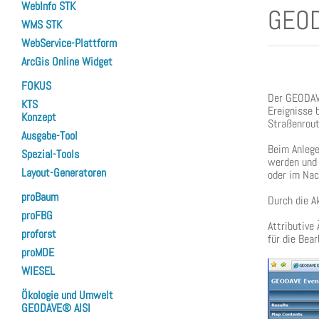
WebInfo STK
GEOD
WMS STK
WebService-Plattform
ArcGis Online Widget
FOKUS
Der GEODA
KTS
Ereignisse 
Konzept
Straßenrout
Ausgabe-Tool
Beim Anlege
Spezial-Tools
werden und 
Layout-Generatoren
oder im Nac
proBaum
Durch die A
proFBG
Attributive
proforst
für die Bea
proMDE
WIESEL
Ökologie und Umwelt
GEODAVE® AISI