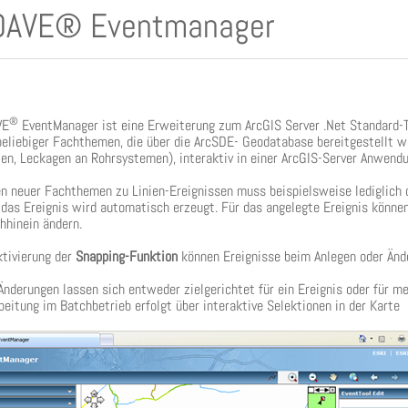
AVE® Eventmanager
®
VE
EventManager ist eine Erweiterung zum ArcGIS Server .Net Standard-Te
beliebiger Fachthemen, die über die ArcSDE- Geodatabase bereitgestellt
en, Leckagen an Rohrsystemen), interaktiv in einer ArcGIS-Server Anwendu
n neuer Fachthemen zu Linien-Ereignissen muss beispielsweise lediglich d
das Ereignis wird automatisch erzeugt. Für das angelegte Ereignis können
hhinein ändern.
ktivierung der
Snapping-Funktion
können Ereignisse beim Anlegen oder Änd
 Änderungen lassen sich entweder zielgerichtet für ein Ereignis oder für 
rbeitung im Batchbetrieb erfolgt über interaktive Selektionen in der Karte