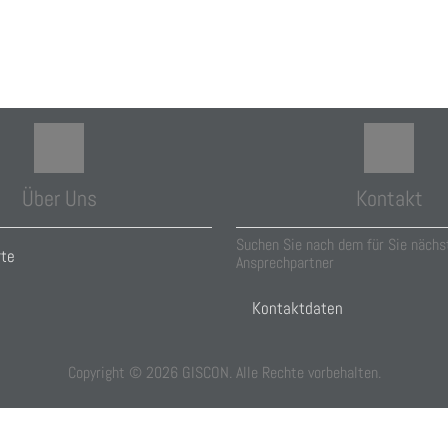
Über Uns
Kontakt
Suchen Sie nach dem für Sie nächs
rte
Ansprechpartner
Kontaktdaten
Copyright ©
2026
GISCON. Alle Rechte vorbehalten.