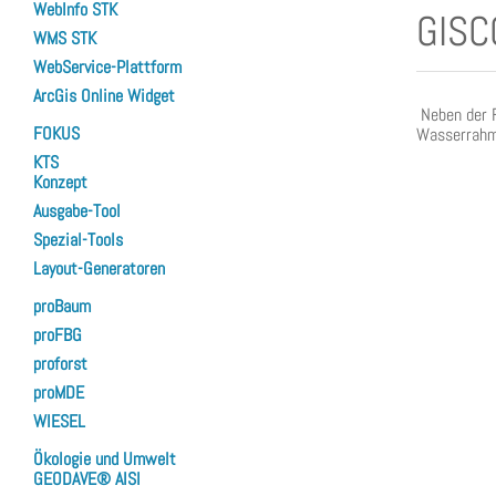
WebInfo STK
GISC
WMS STK
WebService-Plattform
ArcGis Online Widget
Neben der F
FOKUS
Wasserrahme
KTS
Konzept
Ausgabe-Tool
Spezial-Tools
Layout-Generatoren
proBaum
proFBG
proforst
proMDE
WIESEL
Ökologie und Umwelt
GEODAVE® AISI