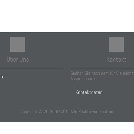
Über Uns
Kontakt
Suchen Sie nach dem für Sie nächs
rte
Ansprechpartner
Kontaktdaten
Copyright ©
2026
GISCON. Alle Rechte vorbehalten.