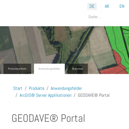
Sprache auswählen
DE
AR
EN
Suchen
Produktportfolio
Anwendungsfelder
Branchen
Start
Produkte
Anwendungsfelder
ArcGIS® Server Applikationen
GEODAVE® Portal
GEODAVE® Portal