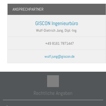
ANSPRECHPARTNER
GISCON Ingenieurbüro
Wulf-Dietrich Jung, Dipl.-Ing.
+49 8161 7871447
wulf.jung@giscon.de
Rechtliche Angaben