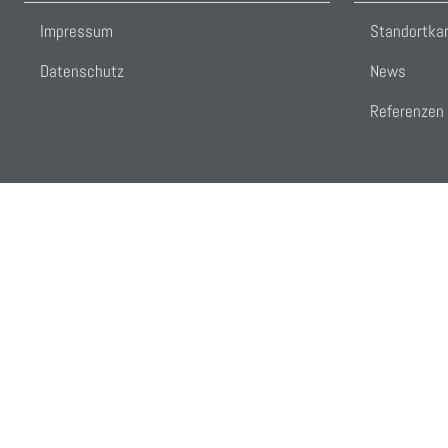
Impressum
Standortka
Datenschutz
News
Referenzen
Cookies user preferences
We use cookies to ensure you to get the best experience on our website. I
Analytics
Accept all
Decline all
Tools used to analyze the data to measure 