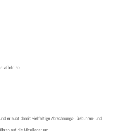
staffeln ab
nd erlaubt damit vielfältige Abrechnungs-, Gebühren- und
hren auf die Mitglieder um