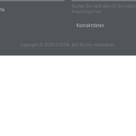
Suchen Sie nach dem für Sie nächs
rte
Ansprechpartner
Kontaktdaten
Copyright ©
2026
GISCON. Alle Rechte vorbehalten.
f you decline the use of cookies, this website may not function as expect
the effectiveness of a website and to understand how it works.