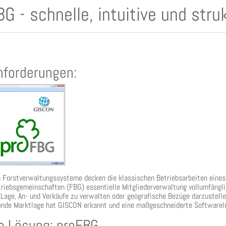
G - schnelle, intuitive und str
nforderungen:
 Forstverwaltungssysteme decken die klassischen Betriebsarbeiten eines F
triebsgemeinschaften (FBG) essentielle Mitgliederverwaltung vollumfäng
r Lage, An- und Verkäufe zu verwalten oder geografische Bezüge darzustel
ende Marktlage hat GISCON erkannt und eine maßgeschneiderte Softwarel
e Lösung: proFBG