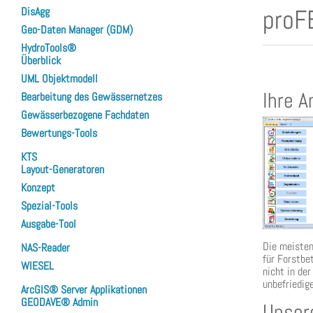
proFB
DisAgg
Geo-Daten Manager (GDM)
HydroTools®
Überblick
UML Objektmodell
Ihre A
Bearbeitung des Gewässernetzes
Gewässerbezogene Fachdaten
Bewertungs-Tools
KTS
Layout-Generatoren
Konzept
Spezial-Tools
Ausgabe-Tool
Die meisten
NAS-Reader
für Forstbe
WIESEL
nicht in de
unbefriedig
ArcGIS® Server Applikationen
GEODAVE® Admin
Unser