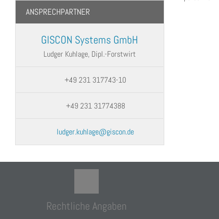
ANSPRECHPARTNER
GISCON Systems GmbH
Ludger Kuhlage, Dipl.-Forstwirt
+49 231 317743-10
+49 231 31774388
ludger.kuhlage@giscon.de
Rechtliche Angaben