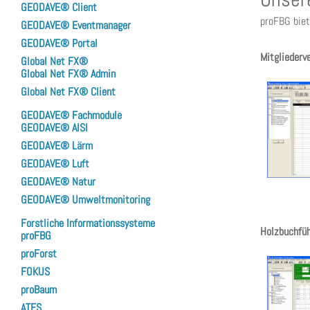
GEODAVE® Client
proFBG biet
GEODAVE® Eventmanager
GEODAVE® Portal
Mitgliederv
Global Net FX®
Global Net FX® Admin
Global Net FX® Client
GEODAVE® Fachmodule
GEODAVE® AISI
GEODAVE® Lärm
GEODAVE® Luft
GEODAVE® Natur
GEODAVE® Umweltmonitoring
Forstliche Informationssysteme
Holzbuchfü
proFBG
proForst
FOKUS
proBaum
ATES