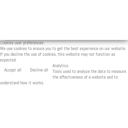
Cookies user preferences
We use cookies to ensure you to get the best experience on our website.
If you decline the use of cookies, this website may not function as
expected.
Analytics
Accept all
Decline all
Tools used to analyze the data to measure
the effectiveness of a website and to
understand how it works.
Matomo
Marketing
Accept
Decline
Set of techniques which have for object the
commercial strategy and in particular the market
study.
Quantcast
Save
Accept
Decline