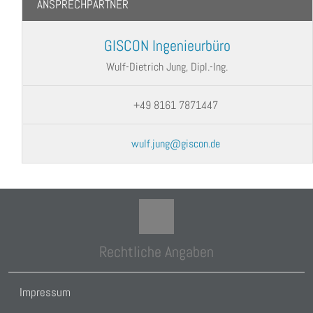
ANSPRECHPARTNER
GISCON Ingenieurbüro
Wulf-Dietrich Jung, Dipl.-Ing.
+49 8161 7871447
wulf.jung@giscon.de
Rechtliche Angaben
Impressum