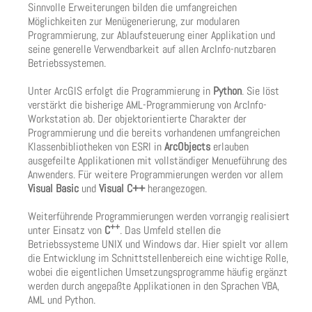
Sinnvolle Erweiterungen bilden die umfangreichen
Möglichkeiten zur Menügenerierung, zur modularen
Programmierung, zur Ablaufsteuerung einer Applikation und
seine generelle Verwendbarkeit auf allen ArcInfo-nutzbaren
Betriebssystemen.
Unter ArcGIS erfolgt die Programmierung in
Python
. Sie löst
verstärkt die bisherige AML-Programmierung von ArcInfo-
Workstation ab. Der objektorientierte Charakter der
Programmierung und die bereits vorhandenen umfangreichen
Klassenbibliotheken von ESRI in
ArcObjects
erlauben
ausgefeilte Applikationen mit vollständiger Menueführung des
Anwenders. Für weitere Programmierungen werden vor allem
Visual Basic
und
Visual C++
herangezogen.
Weiterführende Programmierungen werden vorrangig realisiert
++
unter Einsatz von
C
. Das Umfeld stellen die
Betriebssysteme UNIX und Windows dar. Hier spielt vor allem
die Entwicklung im Schnittstellenbereich eine wichtige Rolle,
wobei die eigentlichen Umsetzungsprogramme häufig ergänzt
werden durch angepaßte Applikationen in den Sprachen VBA,
AML und Python.