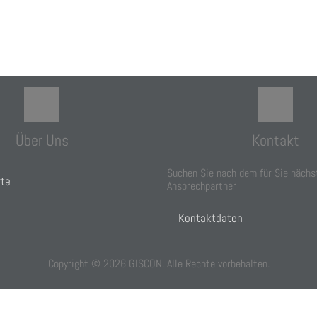
Über Uns
Kontakt
Suchen Sie nach dem für Sie nächs
rte
Ansprechpartner
Kontaktdaten
Copyright ©
2026
GISCON. Alle Rechte vorbehalten.