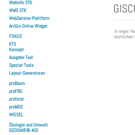
WebInfo STK
GISC
WMS STK
WebService-Plattform
ArcGis Online Widget
In enger Ve
FOKUS
räumlichen 
KTS
Konzept
Ausgabe-Tool
Spezial-Tools
Layout-Generatoren
proBaum
proFBG
proforst
proMDE
WIESEL
Ökologie und Umwelt
GEODAVE® AISI