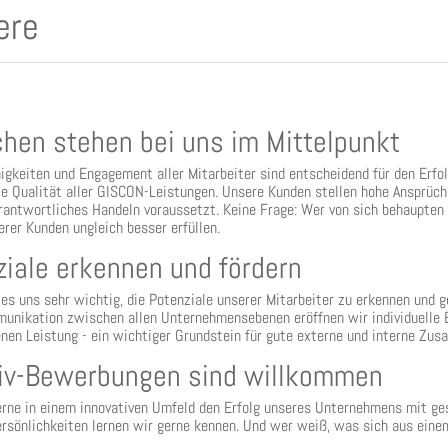
ere
hen stehen bei uns im Mittelpunkt
igkeiten und Engagement aller Mitarbeiter sind entscheidend für den Erfo
ie Qualität aller GISCON-Leistungen. Unsere Kunden stellen hohe Ansprüche
rantwortliches Handeln voraussetzt. Keine Frage: Wer von sich behaupten
erer Kunden ungleich besser erfüllen.
ziale erkennen und fördern
 es uns sehr wichtig, die Potenziale unserer Mitarbeiter zu erkennen und g
unikation zwischen allen Unternehmensebenen eröffnen wir individuelle E
enen Leistung - ein wichtiger Grundstein für gute externe und interne Zu
ativ-Bewerbungen sind willkommen
rne in einem innovativen Umfeld den Erfolg unseres Unternehmens mit gest
Persönlichkeiten lernen wir gerne kennen. Und wer weiß, was sich aus eine