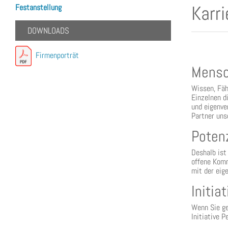
Karri
Festanstellung
DOWNLOADS
Firmenporträt
Mensc
Wissen, Fäh
Einzelnen d
und eigenve
Partner uns
Poten
Deshalb ist
offene Komm
mit der eig
Initi
Wenn Sie ge
Initiative 