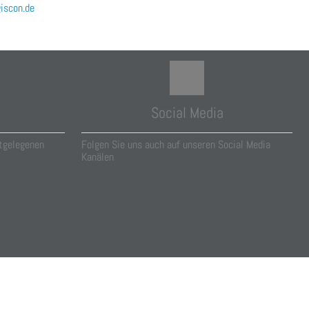
scon.de
Social Media
tgelegenen
Folgen Sie uns auch auf unseren Social Media
Kanälen