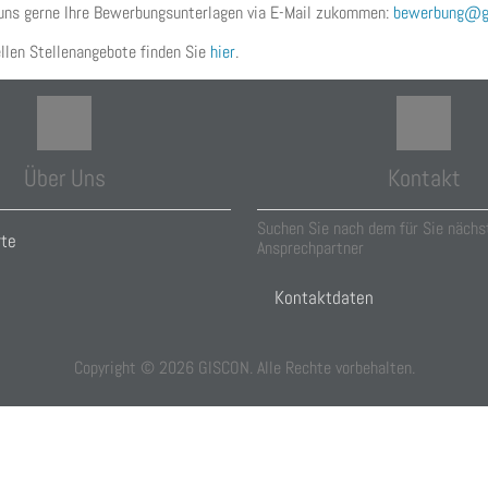
uns gerne Ihre Bewerbungsunterlagen via E-Mail zukommen:
bewerbung@gi
llen Stellenangebote finden Sie
hier
.
Über Uns
Kontakt
Suchen Sie nach dem für Sie nächs
rte
Ansprechpartner
Kontaktdaten
Copyright ©
2026
GISCON. Alle Rechte vorbehalten.