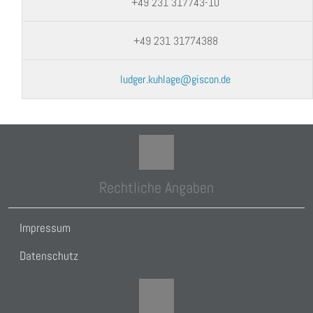
+49 231 317743-10
+49 231 31774388
ludger.kuhlage@giscon.de
Rechtliche Angaben
Impressum
Datenschutz