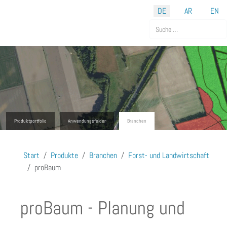
Sprache auswählen
DE
AR
EN
Suchen
Produktportfolio
Anwendungsfelder
Branchen
Start
Produkte
Branchen
Forst- und Landwirtschaft
proBaum
proBaum - Planung und