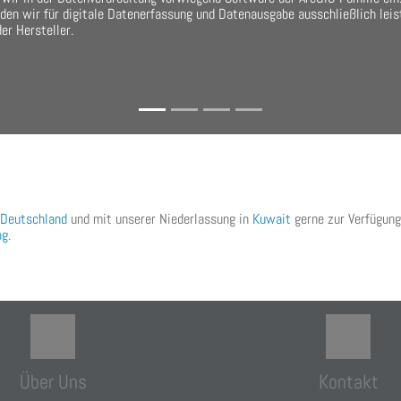
den wir für digitale Datenerfassung und Datenausgabe ausschließlich leis
er Hersteller.
Deutschland
und mit unserer Niederlassung in
Kuwait
gerne zur Verfügung
og
.
Über Uns
Kontakt