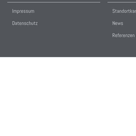
Impressum
Standortka
Datenschutz
News
Referenzen
Cookies user preferences
We use cookies to ensure you to get the best experience on our website. I
Analytics
Accept all
Decline all
Tools used to analyze the data to measure 