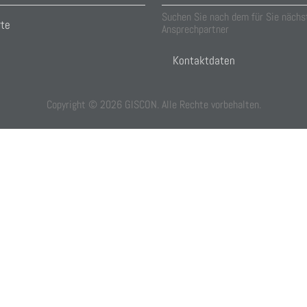
Suchen Sie nach dem für Sie nächs
rte
Ansprechpartner
Kontaktdaten
Copyright ©
2026
GISCON. Alle Rechte vorbehalten.
f you decline the use of cookies, this website may not function as expect
the effectiveness of a website and to understand how it works.