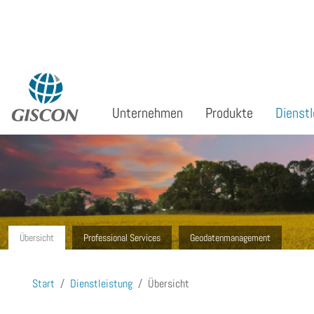
Sprache auswählen
Unternehmen
Produkte
Dienstl
Übersicht
Professional Services
Geodatenmanagement
Start
Dienstleistung
Übersicht