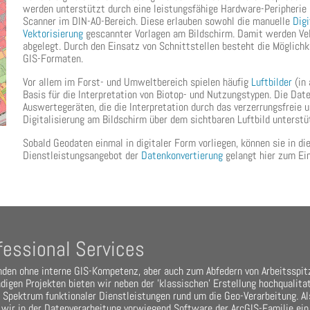
werden unterstützt durch eine leistungsfähige Hardware-Peripherie 
Scanner im DIN-A0-Bereich. Diese erlauben sowohl die manuelle
Digi
Vektorisierung
gescannter Vorlagen am Bildschirm. Damit werden Vek
abgelegt. Durch den Einsatz von Schnittstellen besteht die Möglich
GIS-Formaten.
Vor allem im Forst- und Umweltbereich spielen häufig
Luftbilder
(in 
Basis für die Interpretation von Biotop- und Nutzungstypen. Die Daten
Auswertegeräten, die die Interpretation durch das verzerrungsfreie u
Digitalisierung am Bildschirm über dem sichtbaren Luftbild unterstü
Sobald Geodaten einmal in digitaler Form vorliegen, können sie in d
Dienstleistungsangebot der
Datenkonvertierung
gelangt hier zum Ei
fessional Services
nden ohne interne GIS-Kompetenz, aber auch zum Abfedern von Arbeitsspit
digen Projekten bieten wir neben der 'klassischen' Erstellung hochqualita
s Spektrum funktionaler Dienstleistungen rund um die Geo-Verarbeitung. Al
 wir in der Datenverarbeitung vorwiegend Software der ArcGIS-Familie ei