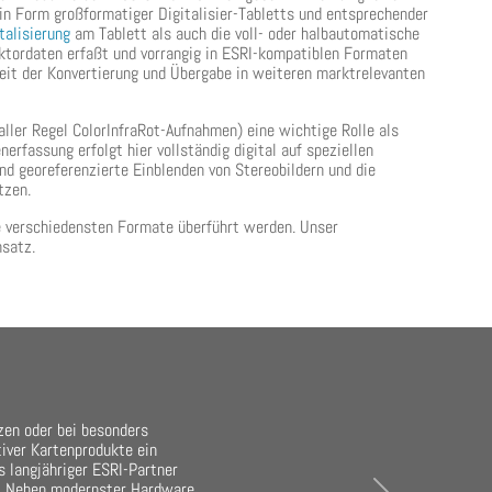
in Form großformatiger Digitalisier-Tabletts und entsprechender
talisierung
am Tablett als auch die voll- oder halbautomatische
tordaten erfaßt und vorrangig in ESRI-kompatiblen Formaten
keit der Konvertierung und Übergabe in weiteren marktrelevanten
aller Regel ColorInfraRot-Aufnahmen) eine wichtige Rolle als
erfassung erfolgt hier vollständig digital auf speziellen
nd georeferenzierte Einblenden von Stereobildern und die
tzen.
ie verschiedensten Formate überführt werden. Unser
nsatz.
zen oder bei besonders
tiver Kartenprodukte ein
s langjähriger ESRI-Partner
n. Neben modernster Hardware