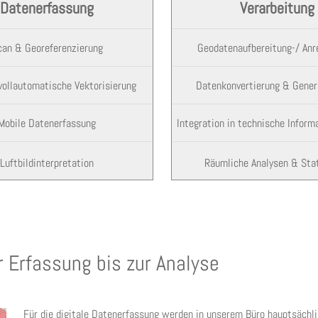
Datenerfassung
Verarbeitung
can & Georeferenzierung
Geodatenaufbereitung-/ Anr
 vollautomatische Vektorisierung
Datenkonvertierung & Genera
Mobile Datenerfassung
Integration in technische Infor
Luftbildinterpretation
Räumliche Analysen & Sta
r Erfassung bis zur Analyse
Für die digitale Datenerfassung werden in unserem Büro hauptsächl