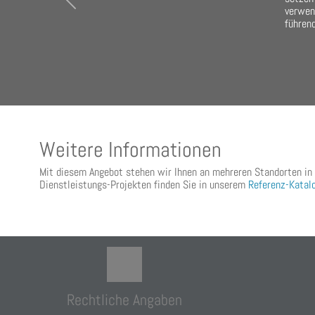
Previous
verwen
führend
Weitere Informationen
Mit diesem Angebot stehen wir Ihnen an mehreren Standorten in
Dienstleistungs-Projekten finden Sie in unserem
Referenz-Katal
Rechtliche Angaben