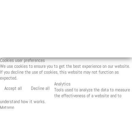
Cookies user preferences
We use cookies to ensure you to get the best experience on our website.
If you decline the use of cookies, this website may not function as
expected.
Analytics
Accept all
Decline all
Tools used to analyze the data to measure
the effectiveness of a website and to
understand how it works.
Matomo
Marketing
Accept
Decline
Set of techniques which have for object the
commercial strategy and in particular the market
study.