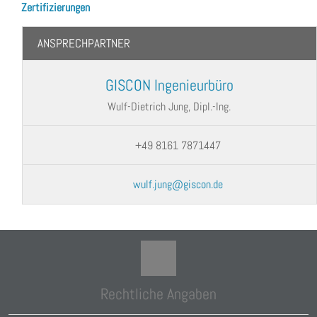
Zertifizierungen
ANSPRECHPARTNER
GISCON Ingenieurbüro
Wulf-Dietrich Jung, Dipl.-Ing.
+49 8161 7871447
wulf.jung@giscon.de
Rechtliche Angaben