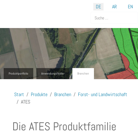
Sprache auswählen
DE
AR
EN
Suchen
Produktportfolio
Anwendungsfelder
Branchen
Start
Produkte
Branchen
Forst- und Landwirtschaft
ATES
Die ATES Produktfamilie