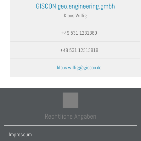
GISCON geo.engineering.gmbh
Klaus Willig
+49 531 1231380
+49 531 12313818
klaus.willig@giscon.de
Rechtliche Angaben
Impressum