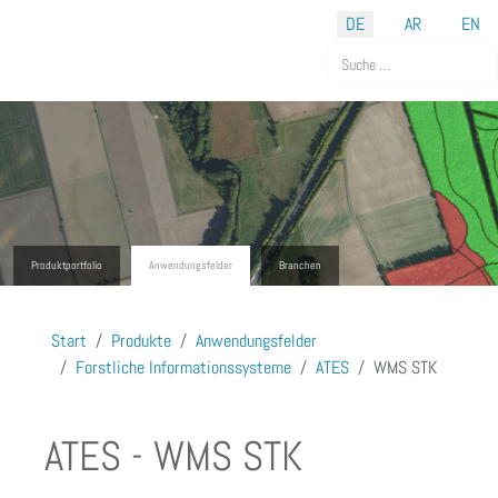
Sprache auswählen
DE
AR
EN
Suchen
Produktportfolio
Anwendungsfelder
Branchen
Start
Produkte
Anwendungsfelder
Forstliche Informationssysteme
ATES
WMS STK
ATES - WMS STK