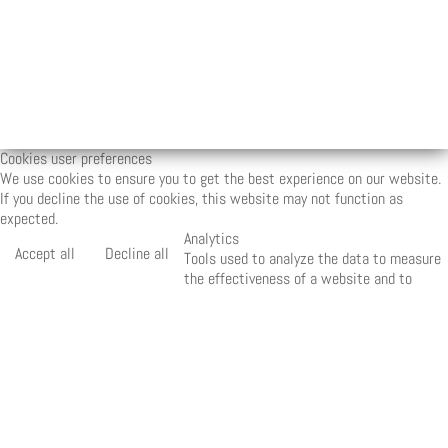
Cookies user preferences
We use cookies to ensure you to get the best experience on our website.
If you decline the use of cookies, this website may not function as
expected.
Analytics
Accept all
Decline all
Tools used to analyze the data to measure
the effectiveness of a website and to
understand how it works.
Matomo
Marketing
Accept
Decline
Set of techniques which have for object the
commercial strategy and in particular the market
study.
Quantcast
Save