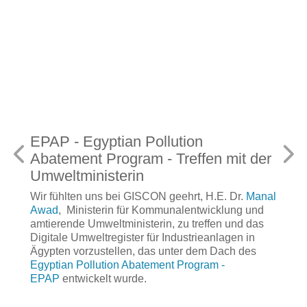
n
Besuch der Esri Konferenz 2025 
fen mit der
Bonn
GIS verbindet – Ein Blick in die Zukunft der
Geodaten.
, H.E. Dr.
Manal
twicklung und
Unser Team der GISCON geo.engineering.
reffen und das
hatte in diesem Jahr die Gelegenheit, an de
ieanlagen in
Konferenz teilzunehmen – einem der wichtig
dem Dach des
Branchentreffen für Geoinformationssysteme
gram -
räumliche Analysen und digitale Kartierung.